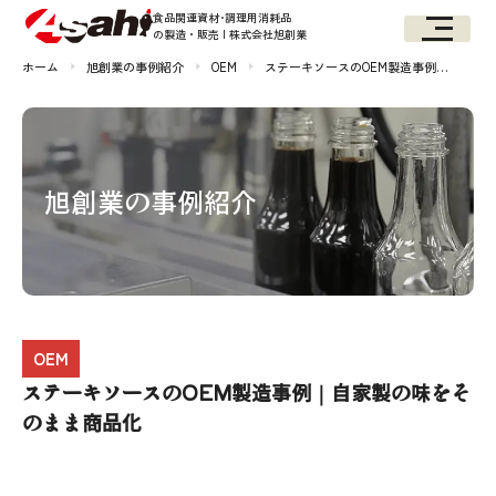
食品関連資材･調理用消耗品
の製造・販売 | 株式会社旭創業
ホーム
旭創業の事例紹介
OEM
ステーキソースのOEM製造事例…
旭創業の事例紹介
OEM
ステーキソースのOEM製造事例｜自家製の味をそ
のまま商品化