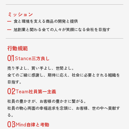
ミッション
食と環境を支える商品の開発と提供
旭創業と関わる全ての人々が笑顔になる会社を目指す
行動規範
01
Stance
三方良し
売り手よし、買い手よし、世間よし。
全てのご縁に感謝し、期待に応え、社会に必要とされる組織を
目指す。
02
Team
社員第一主義
社員の豊かさが、お客様の豊かさに繋がる。
社員の物心両面の幸福追求を念頭に、お客様、世の中へ貢献す
る。
03
Mind
自律と考動