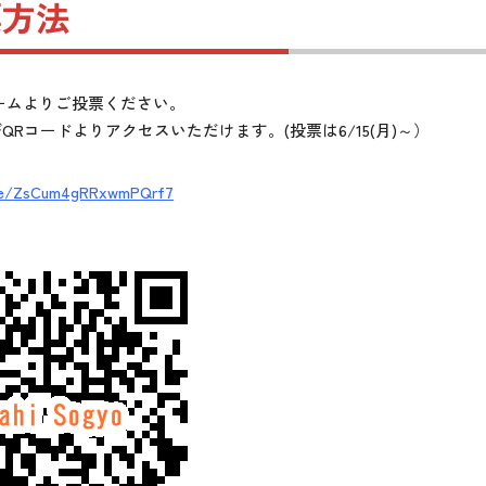
票方法
ームよりご投票ください。
びQRコードよりアクセスいただけます。(投票は6/15(月)～）
gle/ZsCum4gRRxwmPQrf7