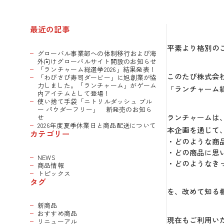
最近の記事
平素より格別の
グローバル事業部への体制移行および海
外向けグローバルサイト開設のお知らせ
「ランチャーム総選挙2026」結果発表！
このたび株式会
「わびさび寿司ダービー」に旭創業が協
力しました。「ランチャーム」がゲーム
「ランチャーム総
内アイテムとして登場！
使い捨て手袋「ニトリルダッシュ ブル
ー パウダーフリー」 新発売のお知ら
ランチャームは
せ
2026年度夏季休業日と商品配送について
本企画を通じて
カテゴリー
・どのような商
・どの商品に思
NEWS
・どのようなき
商品情報
トピックス
タグ
を、改めて知る
新商品
おすすめ商品
現在もご利用い
リニューアル