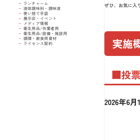
ランチャーム
ぜひ、お気に入
液体調味料・調味液
使い捨て手袋
展示会・イベント
メディア情報
衛生用品/作業者用
衛生用品/設備・施設用
調理・飲食用資材
実施
ライセンス契約
■投
2026年6