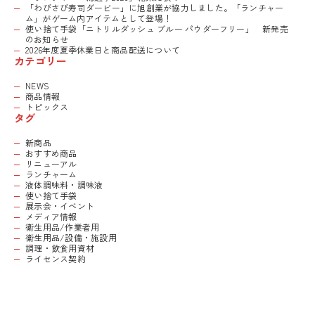
「わびさび寿司ダービー」に旭創業が協力しました。「ランチャー
ム」がゲーム内アイテムとして登場！
使い捨て手袋「ニトリルダッシュ ブルー パウダーフリー」 新発売
のお知らせ
2026年度夏季休業日と商品配送について
カテゴリー
NEWS
商品情報
トピックス
タグ
新商品
おすすめ商品
リニューアル
ランチャーム
液体調味料・調味液
使い捨て手袋
展示会・イベント
メディア情報
衛生用品/作業者用
衛生用品/設備・施設用
調理・飲食用資材
ライセンス契約