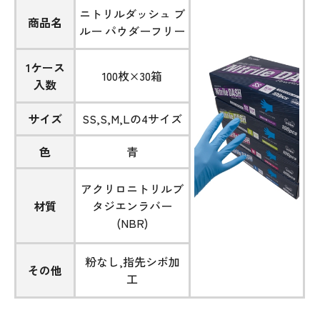
ニトリルダッシュ ブ
商品名
ルー パウダーフリー
1ケース
100枚×30箱
入数
サイズ
SS,S,M,Lの4サイズ
色
青
アクリロニトリルブ
材質
タジエンラバー
(NBR)
粉なし,指先シボ加
その他
工