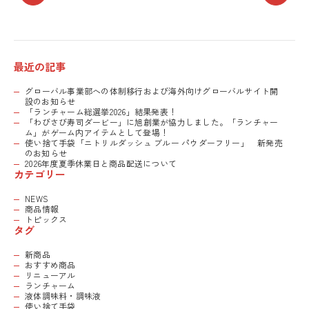
最近の記事
グローバル事業部への体制移行および海外向けグローバルサイト開
設のお知らせ
「ランチャーム総選挙2026」結果発表！
「わびさび寿司ダービー」に旭創業が協力しました。「ランチャー
ム」がゲーム内アイテムとして登場！
使い捨て手袋「ニトリルダッシュ ブルー パウダーフリー」 新発売
のお知らせ
2026年度夏季休業日と商品配送について
カテゴリー
NEWS
商品情報
トピックス
タグ
新商品
おすすめ商品
リニューアル
ランチャーム
液体調味料・調味液
使い捨て手袋