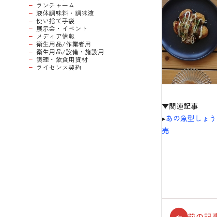
ランチャーム
液体調味料・調味液
使い捨て手袋
展示会・イベント
メディア情報
衛生用品/作業者用
衛生用品/設備・施設用
調理・飲食用資材
ライセンス契約
▼関連記事
▸
あの魚型しょう
売
前の記