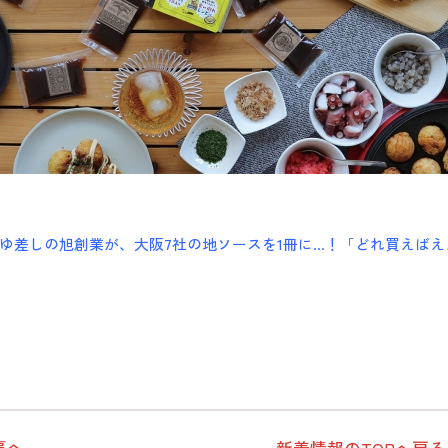
ゆ差しの旭創業が、大阪7社の地ソースを1冊に…！「どれ買えばええ
事へ