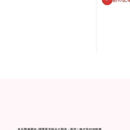
食品関連資材･調理用消耗品の製造・販売
| 株式会社旭創業