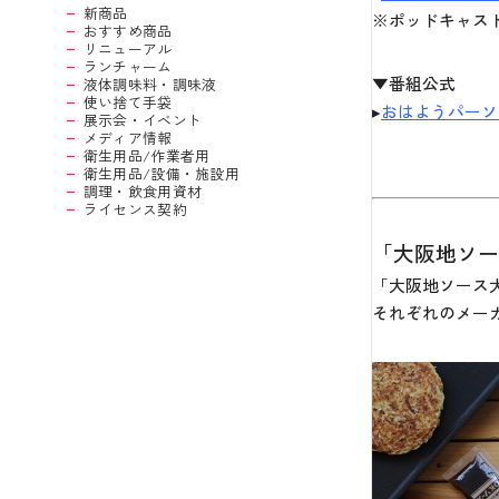
新商品
※ポッドキャストは
おすすめ商品
リニューアル
ランチャーム
▼番組公式
液体調味料・調味液
使い捨て手袋
▸
おはようパーソ
展示会・イベント
メディア情報
衛生用品/作業者用
衛生用品/設備・施設用
調理・飲食用資材
ライセンス契約
「大阪地ソ
「大阪地ソース
それぞれのメー