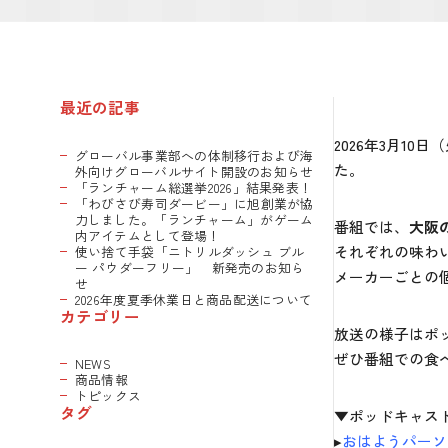
最近の記事
2026年3月1
グローバル事業部への体制移行および海
た。
外向けグローバルサイト開設のお知らせ
「ランチャーム総選挙2026」結果発表！
「わびさび寿司ダービー」に旭創業が協
力しました。「ランチャーム」がゲーム
番組では、
大阪
内アイテムとして登場！
それぞれの味わ
使い捨て手袋「ニトリルダッシュ ブル
ー パウダーフリー」 新発売のお知ら
メーカーごとの
せ
2026年度夏季休業日と商品配送について
カテゴリー
放送の様子はポ
ぜひ番組での食
NEWS
商品情報
トピックス
タグ
▼ポッドキャス
▸
おはようパーソ