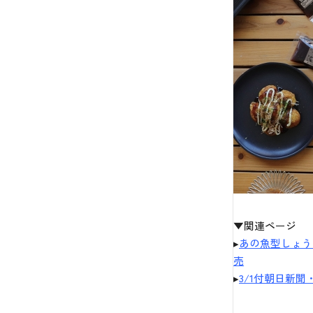
▼関連ページ
▸
あの魚型しょう
売
▸
3/1付朝日新