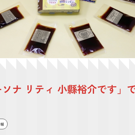
゚ーソナ リティ 小縣裕介です
情報